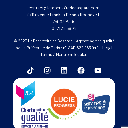
contact@lerepertoiredegaspard.com
9/11 avenue Franklin Delano Roosevelt,
75008 Paris
01 71 39 56 78
© 2025 Le Repertoire de Gaspard – Agence agréée qualité
Legal
par la Préfecture de Paris : n° SAP 522 963 040 –
terms
Mentions légales
/